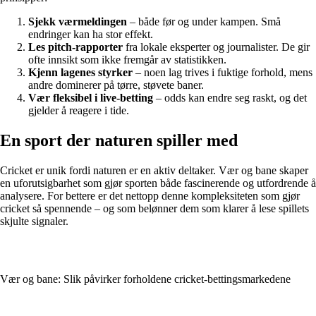
Sjekk værmeldingen
– både før og under kampen. Små
endringer kan ha stor effekt.
Les pitch-rapporter
fra lokale eksperter og journalister. De gir
ofte innsikt som ikke fremgår av statistikken.
Kjenn lagenes styrker
– noen lag trives i fuktige forhold, mens
andre dominerer på tørre, støvete baner.
Vær fleksibel i live-betting
– odds kan endre seg raskt, og det
gjelder å reagere i tide.
En sport der naturen spiller med
Cricket er unik fordi naturen er en aktiv deltaker. Vær og bane skaper
en uforutsigbarhet som gjør sporten både fascinerende og utfordrende å
analysere. For bettere er det nettopp denne kompleksiteten som gjør
cricket så spennende – og som belønner dem som klarer å lese spillets
skjulte signaler.
Vær og bane: Slik påvirker forholdene cricket-bettingsmarkedene