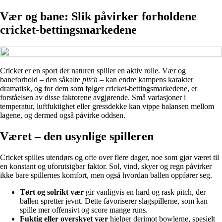
Vær og bane: Slik påvirker forholdene
cricket-bettingsmarkedene
Cricket er en sport der naturen spiller en aktiv rolle. Vær og
baneforhold – den såkalte
pitch
– kan endre kampens karakter
dramatisk, og for dem som følger cricket-bettingsmarkedene, er
forståelsen av disse faktorene avgjørende. Små variasjoner i
temperatur, luftfuktighet eller gressdekke kan vippe balansen mellom
lagene, og dermed også påvirke oddsen.
Været – den usynlige spilleren
Cricket spilles utendørs og ofte over flere dager, noe som gjør været til
en konstant og uforutsigbar faktor. Sol, vind, skyer og regn påvirker
ikke bare spillernes komfort, men også hvordan ballen oppfører seg.
Tørt og solrikt vær
gir vanligvis en hard og rask pitch, der
ballen spretter jevnt. Dette favoriserer slagspillerne, som kan
spille mer offensivt og score mange runs.
Fuktig eller overskyet vær
hjelper derimot bowlerne, spesielt