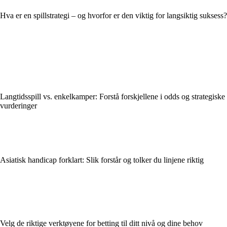
Hva er en spillstrategi – og hvorfor er den viktig for langsiktig suksess?
Langtidsspill vs. enkelkamper: Forstå forskjellene i odds og strategiske
vurderinger
Asiatisk handicap forklart: Slik forstår og tolker du linjene riktig
Velg de riktige verktøyene for betting til ditt nivå og dine behov