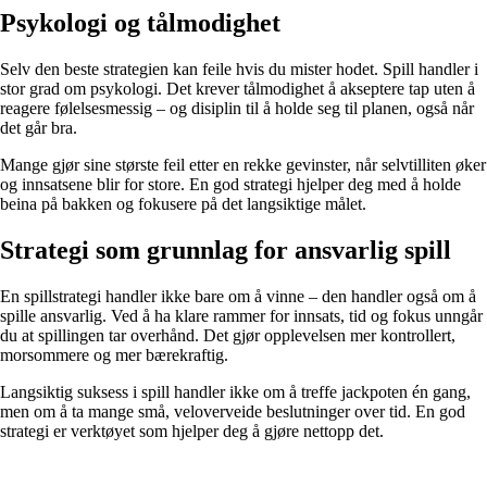
Psykologi og tålmodighet
Selv den beste strategien kan feile hvis du mister hodet. Spill handler i
stor grad om psykologi. Det krever tålmodighet å akseptere tap uten å
reagere følelsesmessig – og disiplin til å holde seg til planen, også når
det går bra.
Mange gjør sine største feil etter en rekke gevinster, når selvtilliten øker
og innsatsene blir for store. En god strategi hjelper deg med å holde
beina på bakken og fokusere på det langsiktige målet.
Strategi som grunnlag for ansvarlig spill
En spillstrategi handler ikke bare om å vinne – den handler også om å
spille ansvarlig. Ved å ha klare rammer for innsats, tid og fokus unngår
du at spillingen tar overhånd. Det gjør opplevelsen mer kontrollert,
morsommere og mer bærekraftig.
Langsiktig suksess i spill handler ikke om å treffe jackpoten én gang,
men om å ta mange små, veloverveide beslutninger over tid. En god
strategi er verktøyet som hjelper deg å gjøre nettopp det.