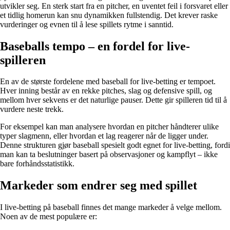
utvikler seg. En sterk start fra en pitcher, en uventet feil i forsvaret eller
et tidlig homerun kan snu dynamikken fullstendig. Det krever raske
vurderinger og evnen til å lese spillets rytme i sanntid.
Baseballs tempo – en fordel for live-
spilleren
En av de største fordelene med baseball for live-betting er tempoet.
Hver inning består av en rekke pitches, slag og defensive spill, og
mellom hver sekvens er det naturlige pauser. Dette gir spilleren tid til å
vurdere neste trekk.
For eksempel kan man analysere hvordan en pitcher håndterer ulike
typer slagmenn, eller hvordan et lag reagerer når de ligger under.
Denne strukturen gjør baseball spesielt godt egnet for live-betting, fordi
man kan ta beslutninger basert på observasjoner og kampflyt – ikke
bare forhåndsstatistikk.
Markeder som endrer seg med spillet
I live-betting på baseball finnes det mange markeder å velge mellom.
Noen av de mest populære er: