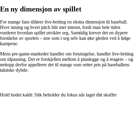
En ny dimensjon av spillet
For mange fans tilfører live-betting en ekstra dimensjon til baseball.
Hver inning og hvert pitch blir mer intenst, fordi man hele tiden
vurderer hvordan spillet utvikler seg. Samtidig krever det en dypere
forståelse av sporten – noe som i seg selv kan øke gleden ved å følge
kampene.
Mens pre-game-markeder handler om forutsigelse, handler live-betting
om tilpasning. Det er forskjellen mellom å planlegge og å reagere – og
nettopp derfor appellerer det til mange som setter pris på baseballens
taktiske dybde.
Hold hodet kaldt: Slik beholder du fokus når laget ditt skuffer