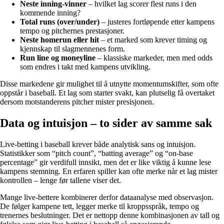
Neste inning-vinner
– hvilket lag scorer flest runs i den
kommende inning?
Total runs (over/under)
– justeres fortløpende etter kampens
tempo og pitchernes prestasjoner.
Neste homerun eller hit
– et marked som krever timing og
kjennskap til slagmennenes form.
Run line og moneyline
– klassiske markeder, men med odds
som endres i takt med kampens utvikling.
Disse markedene gir mulighet til å utnytte momentumskifter, som ofte
oppstår i baseball. Et lag som starter svakt, kan plutselig få overtaket
dersom motstanderens pitcher mister presisjonen.
Data og intuisjon – to sider av samme sak
Live-betting i baseball krever både analytisk sans og intuisjon.
Statistikker som “pitch count”, “batting average” og “on-base
percentage” gir verdifull innsikt, men det er like viktig å kunne lese
kampens stemning. En erfaren spiller kan ofte merke når et lag mister
kontrollen – lenge før tallene viser det.
Mange live-bettere kombinerer derfor dataanalyse med observasjon.
De følger kampene tett, legger merke til kroppsspråk, tempo og
trenernes beslutninger. Det er nettopp denne kombinasjonen av tall og