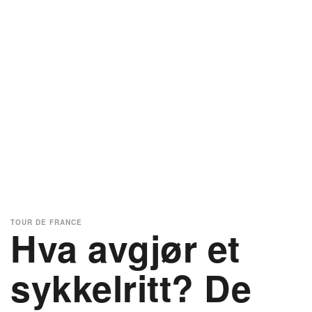
TOUR DE FRANCE
Hva avgjør et
sykkelritt? De