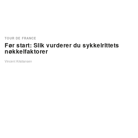
TOUR DE FRANCE
Før start: Slik vurderer du sykkelrittets
nøkkelfaktorer
Vincent Kristiansen