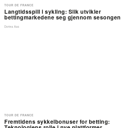
TOUR DE FRANCE
Langtidsspill i sykling: Slik utvikler
bettingmarkedene seg gjennom sesongen
Dortea Aas
TOUR DE FRANCE
Fremtidens sykkelbonuser for betting:
Teknologiens rolle i nye plattformer