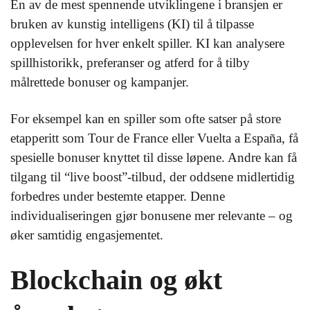
En av de mest spennende utviklingene i bransjen er
bruken av kunstig intelligens (KI) til å tilpasse
opplevelsen for hver enkelt spiller. KI kan analysere
spillhistorikk, preferanser og atferd for å tilby
målrettede bonuser og kampanjer.
For eksempel kan en spiller som ofte satser på store
etapperitt som Tour de France eller Vuelta a España, få
spesielle bonuser knyttet til disse løpene. Andre kan få
tilgang til “live boost”-tilbud, der oddsene midlertidig
forbedres under bestemte etapper. Denne
individualiseringen gjør bonusene mer relevante – og
øker samtidig engasjementet.
Blockchain og økt