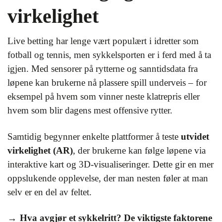
virkelighet
Live betting har lenge vært populært i idretter som
fotball og tennis, men sykkelsporten er i ferd med å ta
igjen. Med sensorer på rytterne og sanntidsdata fra
løpene kan brukerne nå plassere spill underveis – for
eksempel på hvem som vinner neste klatrepris eller
hvem som blir dagens mest offensive rytter.
Samtidig begynner enkelte plattformer å teste
utvidet
virkelighet (AR)
, der brukerne kan følge løpene via
interaktive kart og 3D-visualiseringer. Dette gir en mer
oppslukende opplevelse, der man nesten føler at man
selv er en del av feltet.
Hva avgjør et sykkelritt? De viktigste faktorene