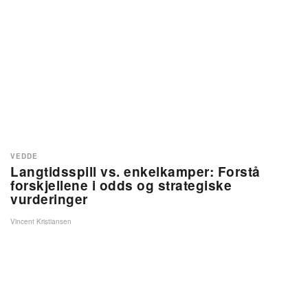
VEDDE
Langtidsspill vs. enkelkamper: Forstå
forskjellene i odds og strategiske
vurderinger
Vincent Kristiansen