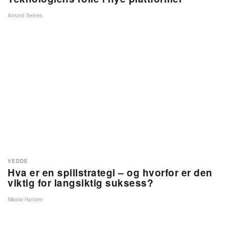
Amund Selnes
VEDDE
Hva er en spillstrategi – og hvorfor er den
viktig for langsiktig suksess?
Nikolai Hansen