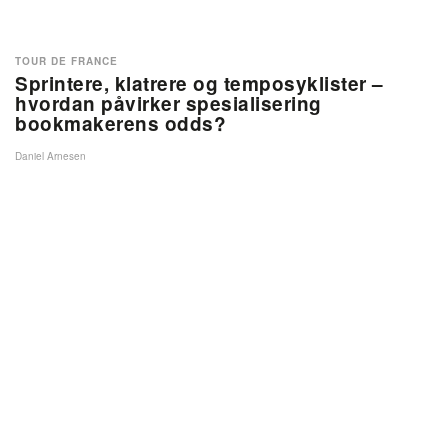
TOUR DE FRANCE
Sprintere, klatrere og temposyklister –
hvordan påvirker spesialisering
bookmakerens odds?
Daniel Arnesen