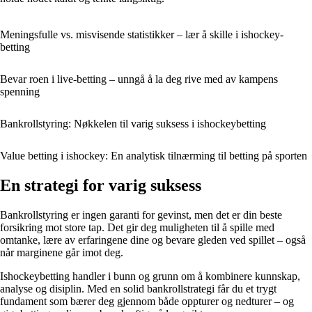
Meningsfulle vs. misvisende statistikker – lær å skille i ishockey-
betting
Bevar roen i live-betting – unngå å la deg rive med av kampens
spenning
Bankrollstyring: Nøkkelen til varig suksess i ishockeybetting
Value betting i ishockey: En analytisk tilnærming til betting på sporten
En strategi for varig suksess
Bankrollstyring er ingen garanti for gevinst, men det er din beste
forsikring mot store tap. Det gir deg muligheten til å spille med
omtanke, lære av erfaringene dine og bevare gleden ved spillet – også
når marginene går imot deg.
Ishockeybetting handler i bunn og grunn om å kombinere kunnskap,
analyse og disiplin. Med en solid bankrollstrategi får du et trygt
fundament som bærer deg gjennom både oppturer og nedturer – og