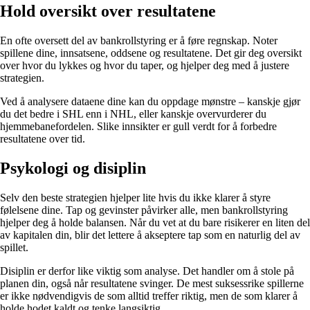
Hold oversikt over resultatene
En ofte oversett del av bankrollstyring er å føre regnskap. Noter
spillene dine, innsatsene, oddsene og resultatene. Det gir deg oversikt
over hvor du lykkes og hvor du taper, og hjelper deg med å justere
strategien.
Ved å analysere dataene dine kan du oppdage mønstre – kanskje gjør
du det bedre i SHL enn i NHL, eller kanskje overvurderer du
hjemmebanefordelen. Slike innsikter er gull verdt for å forbedre
resultatene over tid.
Psykologi og disiplin
Selv den beste strategien hjelper lite hvis du ikke klarer å styre
følelsene dine. Tap og gevinster påvirker alle, men bankrollstyring
hjelper deg å holde balansen. Når du vet at du bare risikerer en liten del
av kapitalen din, blir det lettere å akseptere tap som en naturlig del av
spillet.
Disiplin er derfor like viktig som analyse. Det handler om å stole på
planen din, også når resultatene svinger. De mest suksessrike spillerne
er ikke nødvendigvis de som alltid treffer riktig, men de som klarer å
holde hodet kaldt og tenke langsiktig.