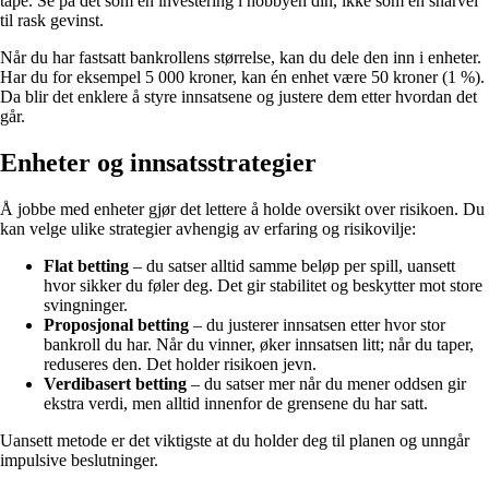
tape. Se på det som en investering i hobbyen din, ikke som en snarvei
til rask gevinst.
Når du har fastsatt bankrollens størrelse, kan du dele den inn i enheter.
Har du for eksempel 5 000 kroner, kan én enhet være 50 kroner (1 %).
Da blir det enklere å styre innsatsene og justere dem etter hvordan det
går.
Enheter og innsatsstrategier
Å jobbe med enheter gjør det lettere å holde oversikt over risikoen. Du
kan velge ulike strategier avhengig av erfaring og risikovilje:
Flat betting
– du satser alltid samme beløp per spill, uansett
hvor sikker du føler deg. Det gir stabilitet og beskytter mot store
svingninger.
Proposjonal betting
– du justerer innsatsen etter hvor stor
bankroll du har. Når du vinner, øker innsatsen litt; når du taper,
reduseres den. Det holder risikoen jevn.
Verdibasert betting
– du satser mer når du mener oddsen gir
ekstra verdi, men alltid innenfor de grensene du har satt.
Uansett metode er det viktigste at du holder deg til planen og unngår
impulsive beslutninger.